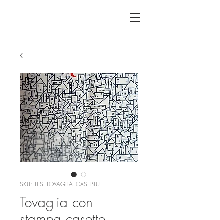
SKU: TES_TOVAGLIA_CAS_BLU
Tovaglia con
stampa casette