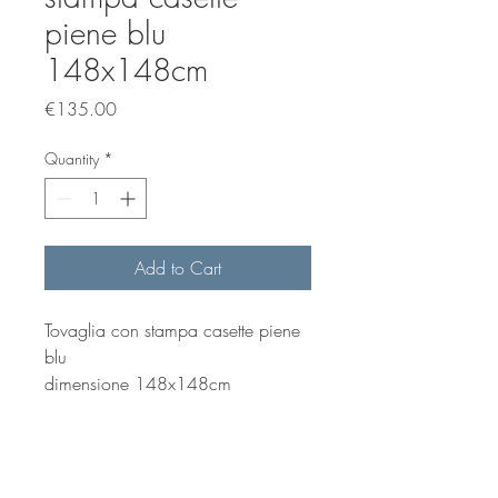
piene blu
148x148cm
Price
€135.00
Quantity
*
Add to Cart
Tovaglia con stampa casette piene
blu
dimensione 148x148cm